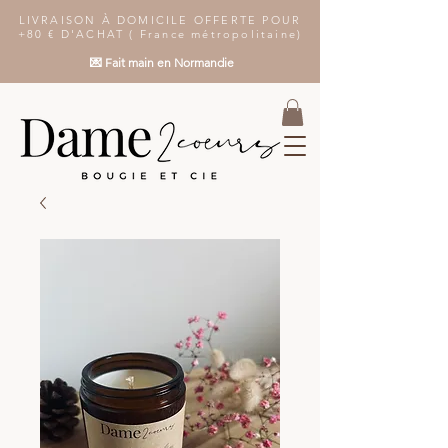
LIVRAISON À DOMICILE OFFERTE POUR
+80 € D'ACHAT ( France métropolitaine)
💌 Fait main en Normandie