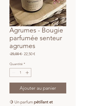
Agrumes - Bougie
parfumée senteur
agrumes
Prix
Prix
 25,00 € 
22,50 €
original
promotionnel
Quantité
*
Ajouter au panier
🍋 Un parfum
pétillant et