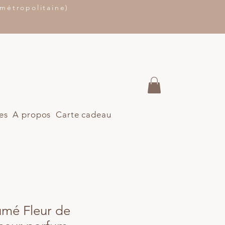
étropolitaine)
es
A propos
Carte cadeau
umé Fleur de