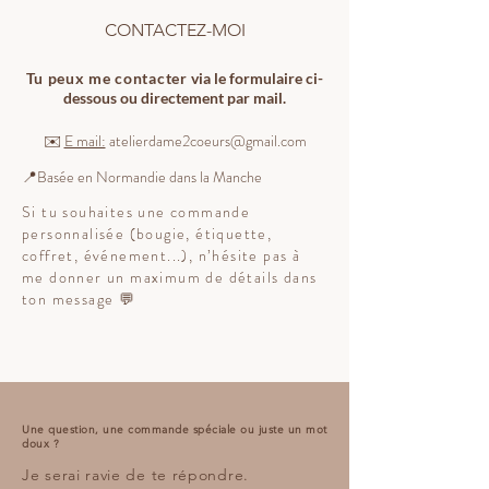
CONTACTEZ-MOI
Tu peux me contacter
via le formulaire ci-
dessous ou directement par mail.
✉️
E mail:
atelierdame2coeurs@gmail.com
📍Basée en Normandie dans la Manche
Si tu souhaites une commande
personnalisée (bougie, étiquette,
coffret, événement...), n’hésite pas à
me donner un maximum de détails dans
ton message 💬
Une question, une commande spéciale ou juste un mot
doux ?
Je serai ravie de te répondre.