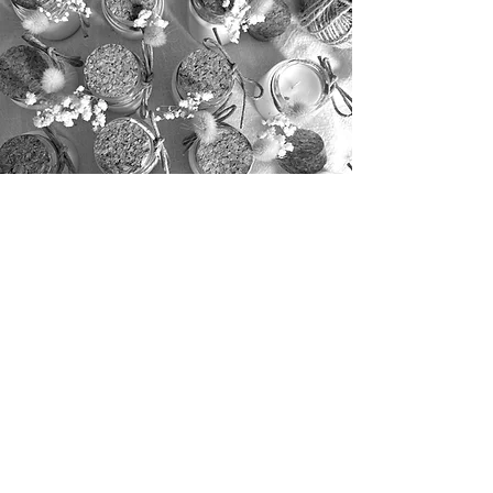
Appel
07 87 78 29 12
E-mail
atelierdame2coeurs@gmail.com
S'abonner