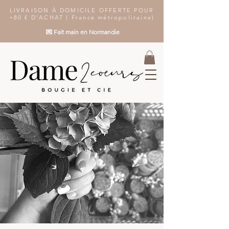
LIVRAISON À DOMICILE OFFERTE POUR
+80 € D'ACHAT ( France métropolitaine)
💌 Fait main en Normandie