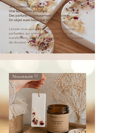
Des créations délicates
Une fabrication artisanale
Des parfums soigneusement sélectionnés
Un objet aussi beau que parfumé
Laissez-vous séduire par ces petites touches
parfumées qui embellissent le quotidien et
transforment chaque espace en un véritable cocon
de douceur. 💕
Nouveauté 🤍