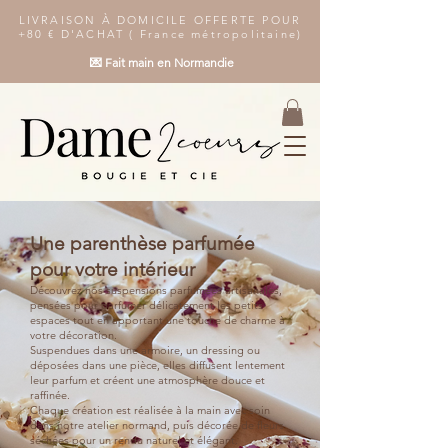
LIVRAISON À DOMICILE OFFERTE POUR
+80 € D'ACHAT ( France métropolitaine)
💌 Fait main en Normandie
Une parenthèse parfumée
pour votre intérieur
Découvrez nos suspensions parfumées artisanales,
pensées pour parfumer délicatement les petits
espaces tout en apportant une touche de charme à
votre décoration.
Suspendues dans une armoire, un dressing ou
déposées dans une pièce, elles diffusent lentement
leur parfum et créent une atmosphère douce et
raffinée.
Chaque création est réalisée à la main avec soin
dans notre atelier normand, puis décorée de fleurs
séchées pour un rendu naturel et élégant.