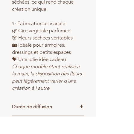
séchées, ce qui rend chaque
création unique.
✨ Fabrication artisanale
🌿 Cire végétale parfumée
🌸 Fleurs séchées véritables
🏡 Idéale pour armoires,
dressings et petits espaces
💝 Une jolie idée cadeau
Chaque modèle étant réalisé à
la main, la disposition des fleurs
peut légèrement varier d'une
création à l'autre.
Durée de diffusion
En suspension : 3 mois / En fondant :
Composition
20 heures