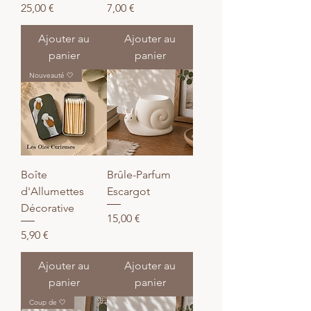
Prix
Prix
25,00 €
7,00 €
Ajouter au
Ajouter au
panier
panier
Nouveauté 🤍
Boîte
Brûle-Parfum
d'Allumettes
Escargot
Décorative
Prix
15,00 €
Prix
5,90 €
Ajouter au
Ajouter au
panier
panier
Coup de 🤍