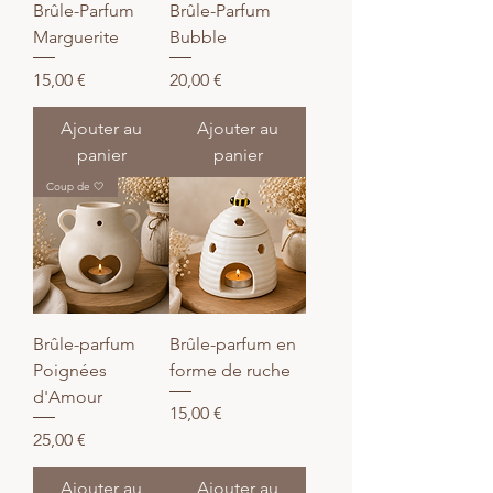
Brûle-Parfum
Brûle-Parfum
Marguerite
Bubble
Prix
Prix
15,00 €
20,00 €
Ajouter au
Ajouter au
panier
panier
Coup de 🤍
Brûle-parfum
Brûle-parfum en
Poignées
forme de ruche
d'Amour
Prix
15,00 €
Prix
25,00 €
Ajouter au
Ajouter au