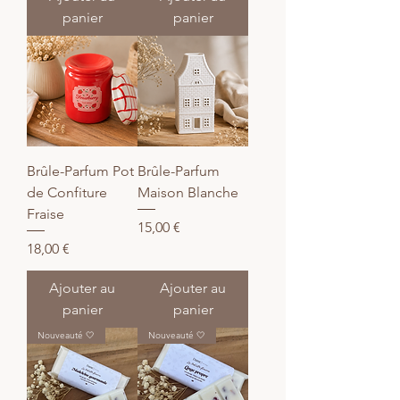
panier
panier
Brûle-Parfum Pot
Brûle-Parfum
de Confiture
Maison Blanche
Fraise
Prix
15,00 €
Prix
18,00 €
Ajouter au
Ajouter au
panier
panier
Nouveauté 🤍
Nouveauté 🤍