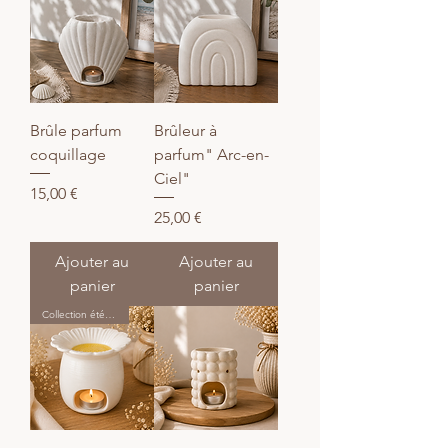
Brûle parfum
Brûleur à
coquillage
parfum" Arc-en-
Ciel"
Prix
15,00 €
Prix
25,00 €
Ajouter au
Ajouter au
panier
panier
Collection été 🌻