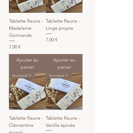
Tablette fleurie -
Tablette fleurie -
Madeleine
Linge propre
Gormande
Prix
7,00 €
Prix
7,00 €
Ajouter au
Ajouter au
panier
panier
Nouveauté 🤍
Nouveauté 🤍
Tablette fleurie -
Tablette fleurie -
Clémentine
Vanille épicée
monoï